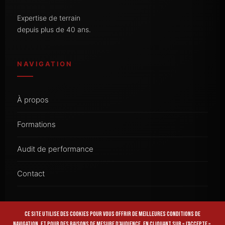
Expertise de terrain
depuis plus de 40 ans.
NAVIGATION
À propos
Formations
Audit de performance
Contact
Ce site utilise des cookies pour vous offrir de meilleures conditions de
CONTACT
navigation, et pour des raisons de mesure d’audience. En cliquant sur « J'accepte »,