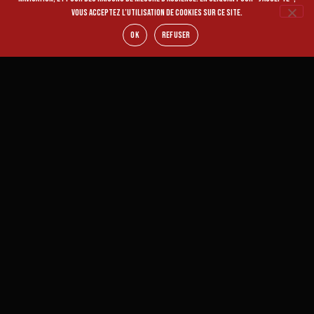
vous acceptez l’utilisation de cookies sur ce site.
06 50 36 98 06
OK
Refuser
contact@attiasconseil.fr
Héricourt
Bourgogne-Franche-Comté
Interventions
partout en France
INFORMATIONS
Lundi - Samedi
7h00 - 17h00
LinkedIn