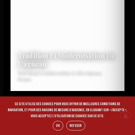
Tradition Et Modernisation De
L'agneau
Techniques traditionnelles & offre Agneau
Presto.
Ce site utilise des cookies pour vous offrir de meilleures conditions de
navigation, et pour des raisons de mesure d’audience. En cliquant sur « J'accepte »,
vous acceptez l’utilisation de cookies sur ce site.
OK
Refuser