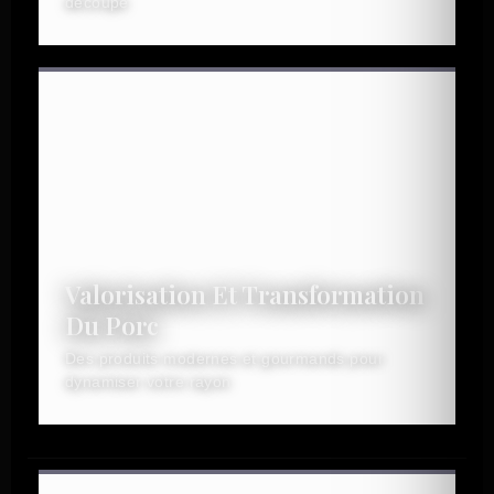
découpe
Valorisation Et Transformation
Du Porc
Des produits modernes et gourmands pour
dynamiser votre rayon